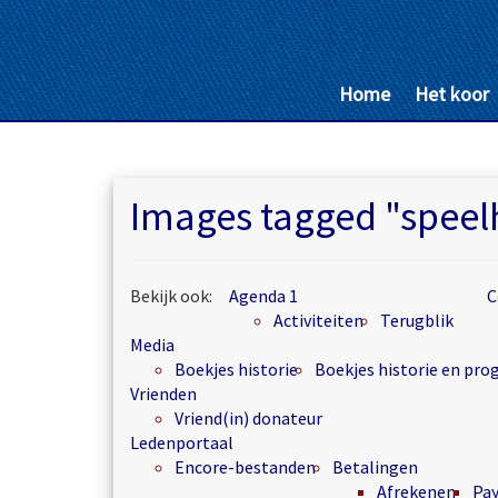
Home
Het koor
Images tagged "speel
Bekijk ook:
Agenda 1
C
Activiteiten
Terugblik
Media
Boekjes historie
Boekjes historie en p
Vrienden
Vriend(in) donateur
Ledenportaal
Encore-bestanden
Betalingen
Afrekenen
Pa