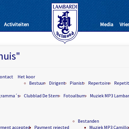
Activiteiten
Media
Vrie
huis"
ontact
Het koor
Bestuur
Dirigent
Pianist
Repertoire
Repetit
rogramma´s
Clubblad De Stem
Fotoalbum
Muziek MP3 Lambar
Bestanden
yment accepted
Payment rejected
Muziek MP3 Camillo