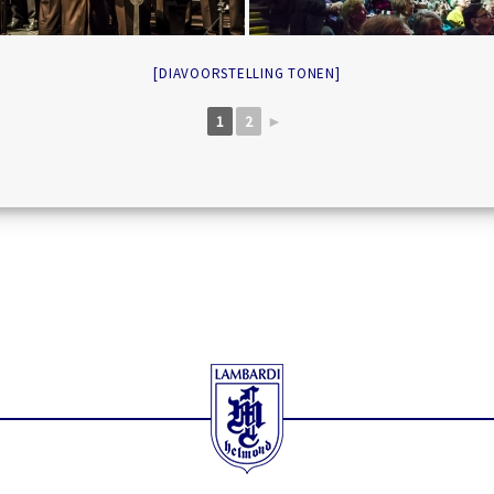
[DIAVOORSTELLING TONEN]
1
2
►